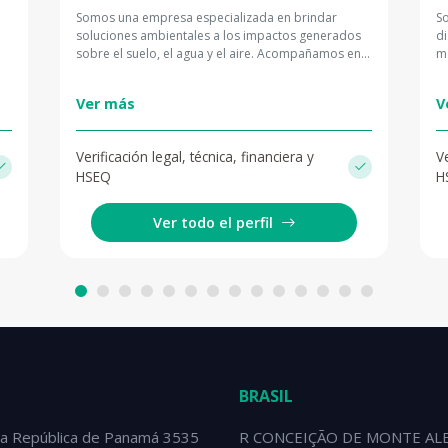
Somos una empresa especializada en brindar
S
soluciones ambientales a los impactos generados
di
sobre el suelo, el agua y el aire. Acompañamos en
m
la gestión de riesgos ambientales, asegurando el
de
cumplimiento de la normativa vigente y previniendo
On
Ver más
V
contingencias técnicas, legales y reputacionales.
l
Nuestro enfoque permite que los proyectos y
ca
operaciones avancen de manera segura, eficiente y
Ga
Verificación legal, técnica, financiera y
Ve
sostenible. Nuestro enfoque es brindar
act
HSEQ
H
tranquilidad a nuestros clientes, protegiendo la
de
calidad, la salud de las personas y el valor de las
Az
inversiones.
de
Ver todo el perfil
te
a
 a
BRASIL
a República de Panamá 3535
R CONCEIÇÃO DE MONTE AL