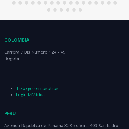
sector empresarial, adaptándonos a las necesidades
específicas de cada cliente y garantizando altos
estándares de calidad y confiabilidad
COLOMBIA
Carrera 7 Bis Número 124 - 49
Bogotá
Trabaja con nosotros
Login MiVitrina
PERÚ
Avenida República de Panamá 3535 oficina 403 San Isidro -