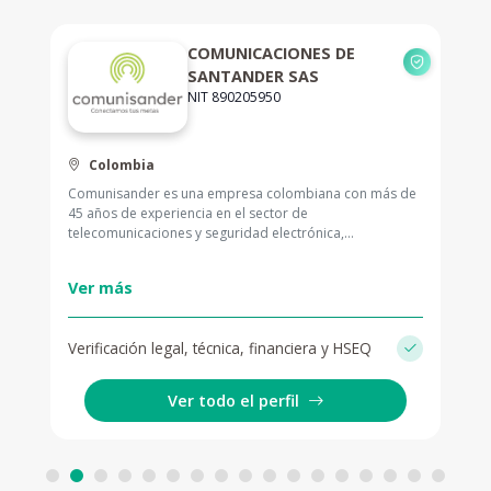
COMUNICACIONES DE
SANTANDER SAS
NIT 890205950
Colombia
Comunisander es una empresa colombiana con más de
45 años de experiencia en el sector de
telecomunicaciones y seguridad electrónica,
especializada en el diseño, suministro, implementación e
integración de soluciones tecnológicas para
Ver más
organizaciones públicas y privadas.
Ofrecemos un portafolio integral que incluye sistemas
Verificación legal, técnica, financiera y HSEQ
de radiocomunicación, videovigilancia, control de
accesos, alarmas, monitoreo remoto y desarrollo de
soluciones tecnológicas, acompañados de servicios de
Ver todo el perfil
consultoría, soporte técnico y mantenimiento.
Hemos desarrollado más de 2.000 proyectos en
sectores como gobierno, seguridad pública y privada,
transporte, minería, petróleo, hotelería, construcción y