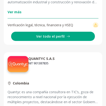
automatización industrial y construcción y renovación de
obras civiles. Su enfoque se basa en soluciones
sustentables, innovadoras y accesibles. Ofrecemos,
Ver más
Sistemas fotovoltaicos para energías renovables,
Automatización industrial para optimizar procesos y
Verificación legal, técnica, financiera y HSEQ
Proyectos civiles en diversos sectores.
Ver todo el perfil
QUANTYC S.A.S
NIT 901387835
Colombia
Quantyc es una compañía consultora en TIC’s, goza de
reconocimiento a nivel nacional por la ejecución de
múltiples proyectos, destacándose en el sector Gobierno