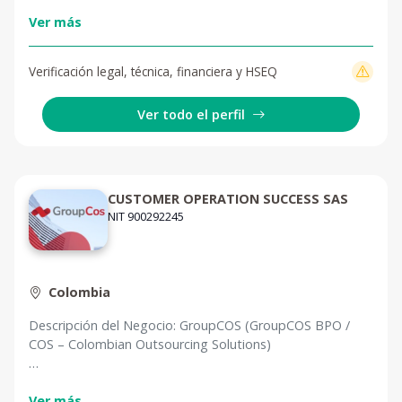
y Corporativo.
Contamos con un equipo de ingenieros y técnicos
Ver más
altamente calificados y especializados en soluciones TIC y
soporte. Trabajamos con marcas de talla mundial para
Verificación legal, técnica, financiera y HSEQ
brindarle soluciones integrales de acuerdo a sus
requerimientos, creando servicios de valor para el cliente
Ver todo el perfil
en el proceso de preventa, venta y posventa.
CUSTOMER OPERATION SUCCESS SAS
NIT 900292245
Colombia
Descripción del Negocio: GroupCOS (GroupCOS BPO /
COS – Colombian Outsourcing Solutions)
GroupCOS es una empresa especializada en servicios de
contact center y outsourcing de procesos de negocio
Ver más