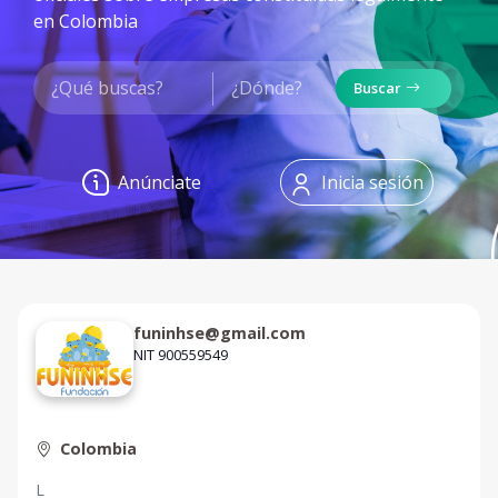
en Colombia
Buscar
Anúnciate
Inicia sesión
funinhse@gmail.com
NIT 900559549
Colombia
L